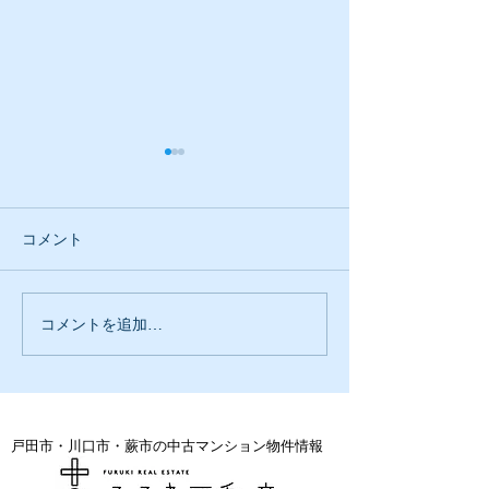
コメント
古木工務店のミ
コメントを追加…
大事にしている事が違う
のは
戸田市・川口市・蕨市の中古マンション物件情報