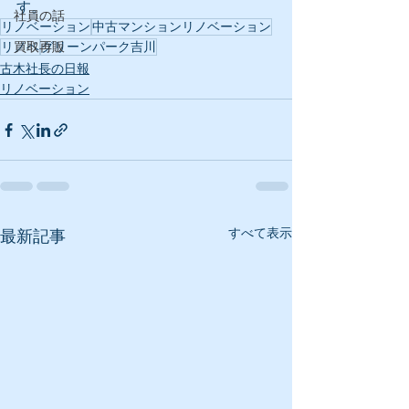
す。
社員の話
リノベーション
中古マンションリノベーション
リノベ
買取再販
グリーンパーク吉川
古木社長の日報
リノベーション
すべて表示
最新記事