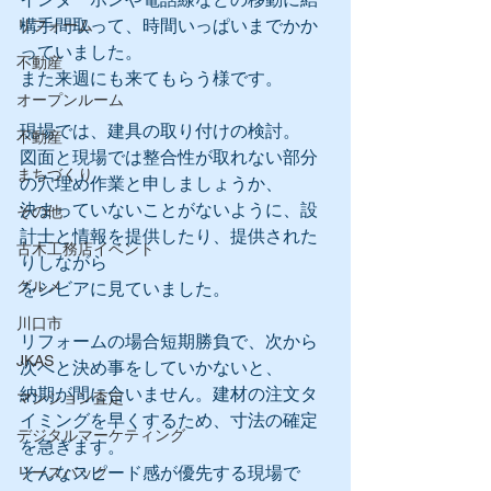
構手間取って、時間いっぱいまでかか
リフォーム
っていました。
不動産
また来週にも来てもらう様です。
オープンルーム
現場では、建具の取り付けの検討。
不動産
図面と現場では整合性が取れない部分
まちづくり
の穴埋め作業と申しましょうか、
決まっていないことがないように、設
その他
計士と情報を提供したり、提供された
古木工務店イベント
りしながら
グルメ
をシビアに見ていました。
川口市
リフォームの場合短期勝負で、次から
JKAS
次へと決め事をしていかないと、
納期が間に合いません。建材の注文タ
マンション査定
イミングを早くするため、寸法の確定
デジタルマーケティング
を急ぎます。
そんなスピード感が優先する現場で
リースバック