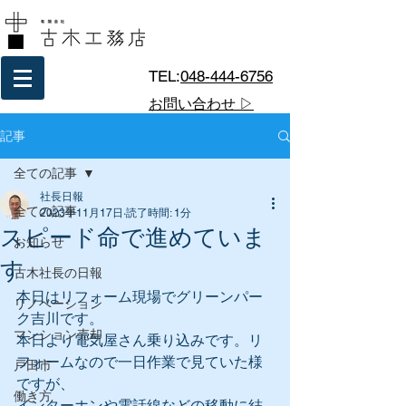
TEL:
048-444-6756
お問い合わせ ▷
記事
全ての記事
社長日報
全ての記事
2023年11月17日
読了時間: 1分
スピード命で進めていま
お知らせ
す
古木社長の日報
本日はリフォーム現場でグリーンパー
リノベーション
ク吉川です。
マンション売却
本日より電気屋さん乗り込みです。リ
フォームなので一日作業で見ていた様
戸田市
ですが、
働き方
インターホンや電話線などの移動に結