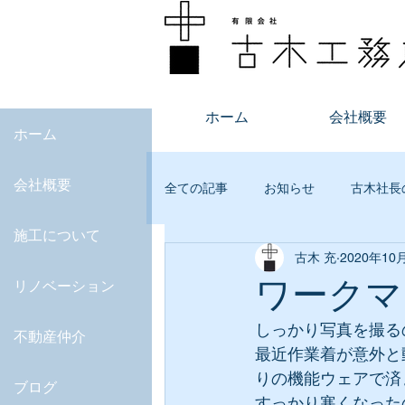
ホーム
会社概要
ホーム
会社概要
全ての記事
お知らせ
古木社長
施工について
古木 充
2020年10
不動産
オープンルーム
ワークマ
リノベーション
しっかり写真を撮る
JKAS
マンション査定
デ
不動産仲介
最近作業着が意外と
りの機能ウェアで済
ブログ
すっかり寒くなった