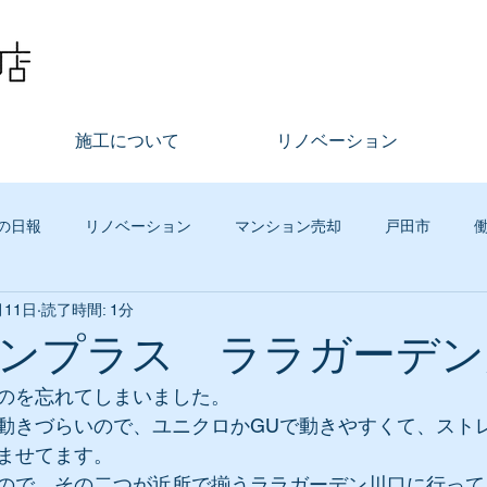
施工について
リノベーション
の日報
リノベーション
マンション売却
戸田市
月11日
読了時間: 1分
不動産
まちづくり
その他
古木工務店イベント
グ
ンプラス ララガーデン
のを忘れてしまいました。
ジタルマーケティング
リースバック
社員の話
買取再
動きづらいので、ユニクロかGUで動きやすくて、スト
ませてます。
ので、その二つが近所で揃うララガーデン川口に行って