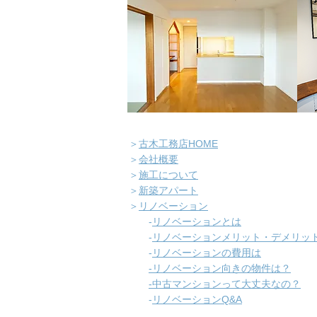
＞
古木工務店HOME
＞
会社概要
＞
施工について
＞
新築アパート
＞
リノベーション
-
​リノベーションとは
-
リノベーションメリット・デメリッ
-
リノベーションの費用は
-リノベーション向きの物件は？
​
-中古マンションって大丈夫なの？
​
-
リノベーションQ&A