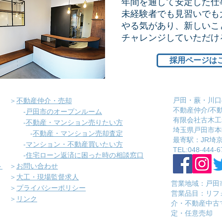
年間を通して安定した仕
未経験者でも見習いでも
やる気があり、新しいこ
​チャレンジしていただ
採用ページは
戸田・蕨・川口
＞
不動産仲介・売却
不動産仲介/不
-
戸田市のオープンルーム
有限会社古木工
-
不動産・マンション売りたい方
埼玉県戸田市本町
-
不動産・マンション売却査定
​最寄駅：JR
-
マンション・不動産買いたい方
​TEL:048-444-6
-
住宅ローン返済に困った時の相談窓口
ト
＞
お問い合わせ
＞
大工・現場監督求人
営業地域：戸田
＞
プライバシーポリシー
​営業品目：リ
＞
リンク
介・不動産中古
定・任意売却