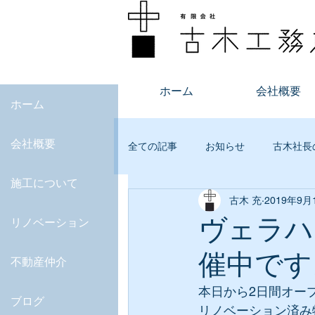
ホーム
会社概要
ホーム
会社概要
全ての記事
お知らせ
古木社長
施工について
古木 充
2019年9月
不動産
オープンルーム
ヴェラハ
リノベーション
催中です
JKAS
マンション査定
デ
不動産仲介
本日から2日間オー
ブログ
リノベーション済み