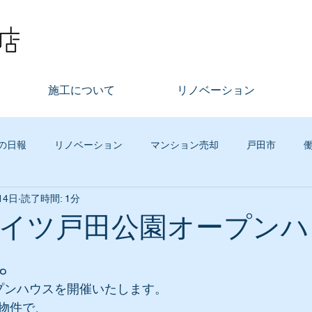
施工について
リノベーション
の日報
リノベーション
マンション売却
戸田市
14日
読了時間: 1分
不動産
まちづくり
その他
古木工務店イベント
グ
イツ戸田公園オープンハ
。
ジタルマーケティング
リースバック
社員の話
買取再
プンハウスを開催いたします。
物件で、