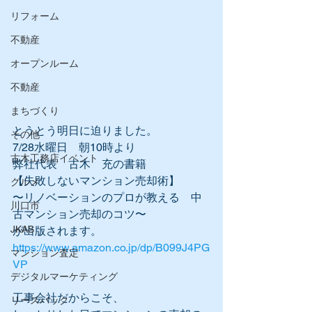
リフォーム
不動産
オープンルーム
不動産
まちづくり
とうとう明日に迫りました。
その他
7/28水曜日　朝10時より
古木工務店イベント
弊社代表　古木　充の書籍
【失敗しないマンション売却術​】
グルメ
〜リノベーションのプロが教える　中
川口市
古マンション売却のコツ〜
JKAS
が出版されます。
https://www.amazon.co.jp/dp/B099J4PG
マンション査定
VP
デジタルマーケティング
工事会社だからこそ、
リースバック