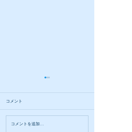
コメント
古木工務店のミ
コメントを追加…
大事にしている事が違う
のは