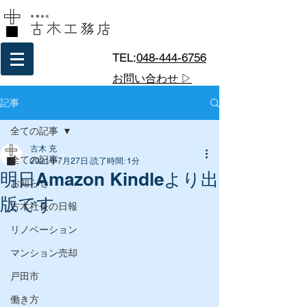
TEL:
048-444-6756
お問い合わせ ▷
記事
全ての記事
古木 充
全ての記事
2021年7月27日
読了時間: 1分
明日Amazon Kindleより出
お知らせ
版です
古木社長の日報
リノベーション
マンション売却
戸田市
働き方