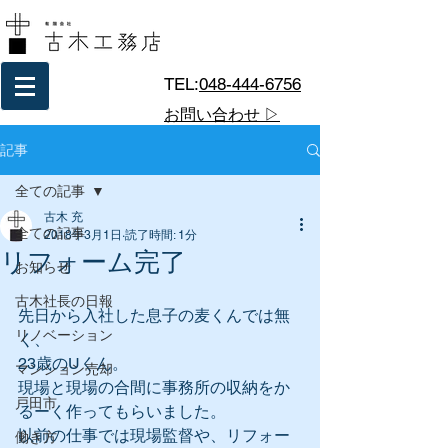
TEL:
048-444-6756
お問い合わせ ▷
記事
全ての記事
古木 充
全ての記事
2018年3月1日
読了時間: 1分
リフォーム完了
お知らせ
古木社長の日報
先日から入社した息子の麦くんでは無
リノベーション
く、
23歳のUくん。
マンション売却
現場と現場の合間に事務所の収納をか
戸田市
るーく作ってもらいました。
以前の仕事では現場監督や、リフォー
働き方