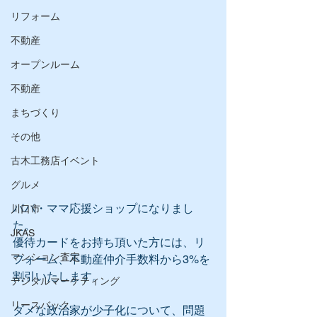
リフォーム
不動産
オープンルーム
不動産
まちづくり
その他
古木工務店イベント
グルメ
パパ・ママ応援ショップになりまし
川口市
た。
JKAS
優待カードをお持ち頂いた方には、リ
マンション査定
フォーム、不動産仲介手数料から3%を
割引いたします。
デジタルマーケティング
リースバック
ダメな政治家が少子化について、問題