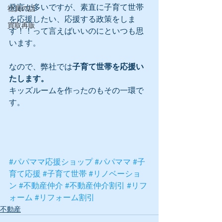
発言が多いですが、素直に子育て世帯
社員の話
を応援したい、応援する政策をしま
買取再販
す！！って言えばいいのにといつも思
います。
なので、弊社では
子育て世帯を応援い
たします。
キッズルームを作ったのもその一環で
す。
#パパママ応援ショップ
#パパママ
#子
育て応援
#子育て世帯
#リノベーショ
ン
#不動産仲介
#不動産仲介割引
#リフ
ォーム
#リフォーム割引
不動産