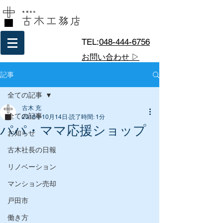
TEL:
048-444-6756
お問い合わせ ▷
記事
全ての記事
古木 充
全ての記事
2018年10月14日
読了時間: 1分
パパ・ママ応援ショップ
お知らせ
古木社長の日報
リノベーション
マンション売却
戸田市
働き方