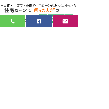
戸田市・川口市・蕨市で住宅ローンの返済に困ったら
見習い大工・現場監督
募集中
弊社では大工さん・現場監督を募集して
おります。
年間を通して安定した仕事が見込める仕
事です。
未経験者でも見習いでも大歓迎です。
やる気があり、新しいことにも臆するこ
となく
​チャレンジしていただける仲間を探して
おります。
採用ページはこちら