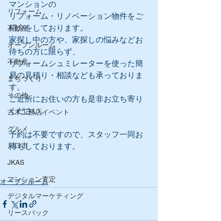
マンションの
リフォーム
リフォーム・リノベーション物件をご
紹介をしております。
不動産
家探し中の方や、家探しの悩みなどお
オープンルーム
待ちの方に限らず、
不動産
リフォームシュミレーターを使った簡
易の見積り・相談なども承っておりま
まちづくり
す。
その他
ご近所にお住いの方も是非お立ち寄り
ください。
古木工務店イベント
グルメ
予約は不要ですので、スタッフ一同お
川口市
待ちしております。
JKAS
マンション査定
オープンルーム
デジタルマーケティング
リースバック