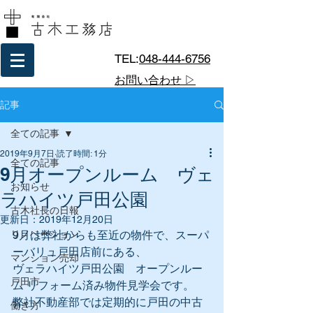
TEL:
048-444-6756
お問い合わせ ▷
記事
全ての記事
2019年9月7日
読了時間: 1分
全ての記事
9月オープンルーム ヴェ
お知らせ
ラハイツ戸田公園
古木社長の日報
更新日：
2019年12月20日
リノベーション
9月は弊社からも至近の物件で、スーパ
ーバリュ戸田店前にある、
マンション売却
ヴェラハイツ戸田公園　オープンルー
戸田市
ム リフォーム済み物件見学会です。
弊社不動産部では定期的に戸田の中古
働き方