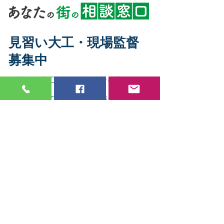
見習い大工・現場監督
募集中
弊社では大工さん・現場監督を募集して
おります。
年間を通して安定した仕事が見込める仕
事です。
未経験者でも見習いでも大歓迎です。
やる気があり、新しいことにも臆するこ
となく
​チャレンジしていただける仲間を探して
おります。
採用ページはこちら
＞
古木工務店HOME
＞
不動産仲介・売却
＞
会社概要
-
戸田市のオープンルーム