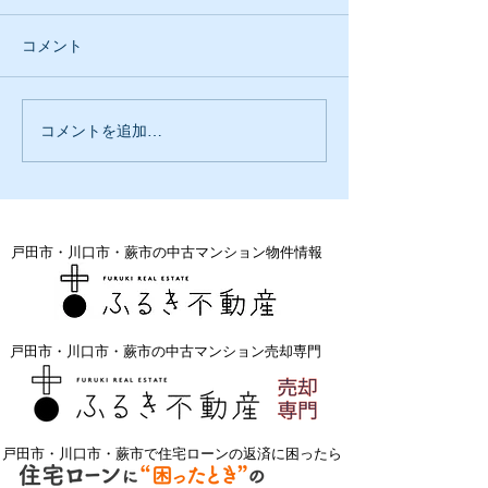
園アネックスリ
済み物件見学会
アーベントハイム
コメント
ネックス オープ
フォーム済み物件
不動産部では定期
コメントを追加…
アーベントハイム戸田公
リフォーム・リノ
園アネックスオープンル
物件をオープンハ
ーム開催中です
致しております。
方や、家探しの悩
ームシュミレータ
戸田市・川口市・蕨市の中古マンション物件情報
簡易の見積り・相
っておりま...
戸田市・川口市・蕨市の中古マンション売却専門
戸田市・川口市・蕨市で住宅ローンの返済に困ったら