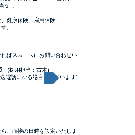
当なし
金、健康保険、雇用保険、
ます。
ければスムーズにお問い合わせい
6
(採用担当：古木)
のお問い合わせはこちら
00転送電話になる場合もございます)
たら、面接の日時を設定いたしま