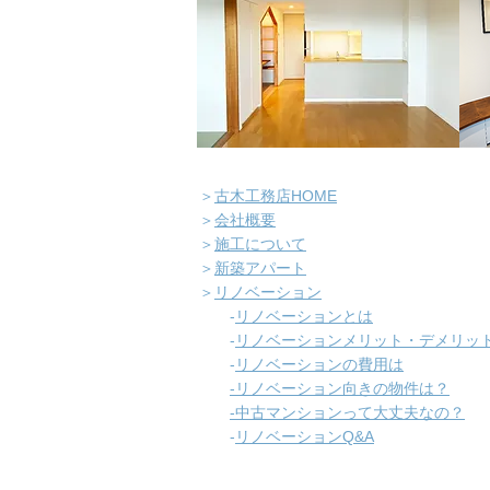
＞
古木工務店HOME
＞
会社概要
＞
施工について
＞
新築アパート
＞
リノベーション
-
​リノベーションとは
-
リノベーションメリット・デメリッ
-
リノベーションの費用は
-リノベーション向きの物件は？
​
-中古マンションって大丈夫なの？
​
-
リノベーションQ&A