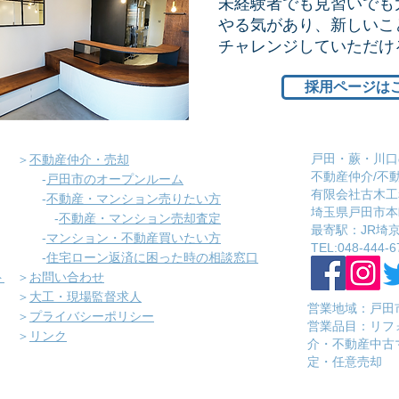
未経験者でも見習いでも
やる気があり、新しいこ
​チャレンジしていただ
採用ページは
戸田・蕨・川口
＞
不動産仲介・売却
不動産仲介/不
-
戸田市のオープンルーム
有限会社古木工
-
不動産・マンション売りたい方
埼玉県戸田市本町
-
不動産・マンション売却査定
​最寄駅：JR
-
マンション・不動産買いたい方
​TEL:048-444-6
-
住宅ローン返済に困った時の相談窓口
ト
＞
お問い合わせ
＞
大工・現場監督求人
営業地域：戸田
＞
プライバシーポリシー
​営業品目：リ
＞
リンク
介・不動産中古
定・任意売却