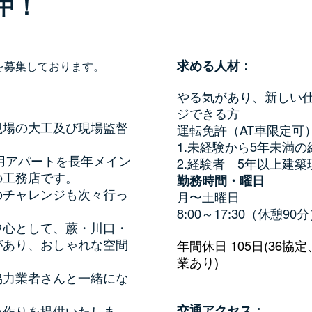
中！
求める人材：
を募集しております。
：
やる気があり、新しい
ジできる方
現場の大工及び現場監督
運転免許（AT車限定可
1.未経験から5年未満
資用アパートを長年メイン
2.経験者 5年以上建
の工務店です。
勤務時間・曜日
のチャレンジも次々行っ
月〜土曜日
8:00～17:30（休憩90
中心として、蕨・川口・
があり、おしゃれな空間
年間休日 105日(36
業あり)
協力業者さんと一緒にな
交通アクセス：
い作りを提供いたしま