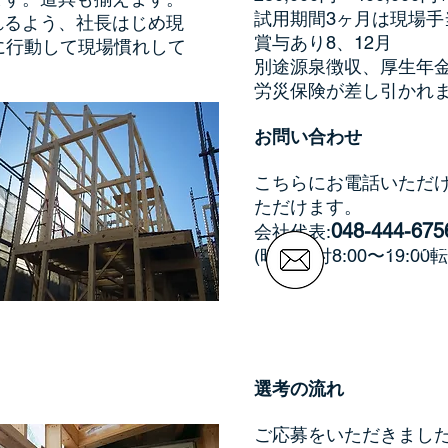
試用期間3ヶ月は現場手
れるよう、社長はじめ現
賞与あり8、12月
に行動して現場慣れして
別途源泉徴収、厚生年
労災保険が差し引かれ
お問い合わせ
こちらにお電話いただ
ただけます。
048-444-675
会社代表:
メールで
(時間受付8:00〜19:
選考の流れ
ご応募をいただきまし