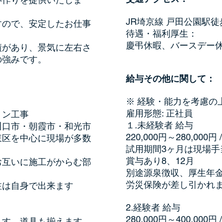
JR埼京線 戸田公園駅
すので、安定したお仕事
待遇・福利厚生：
慶弔休暇、バースデー
績があり、景気に左右さ
の強みです。
給与その他に関して：
※ 経験・能力を考慮の
雇用形態: 正社員
ョン工事
１
.未経験者 給与
川口市・朝霞市・和光市
220,000円～280,000
東区を中心に現場が多数
試用期間3ヶ月は現場手
賞与あり8、12月
お互いに施工がからむ部
別途源泉徴収、厚生年
労災保険が差し引かれ
注は自身で出来ます
2.経験者 給与
280,000円～400,000
ます。道具も揃えます。