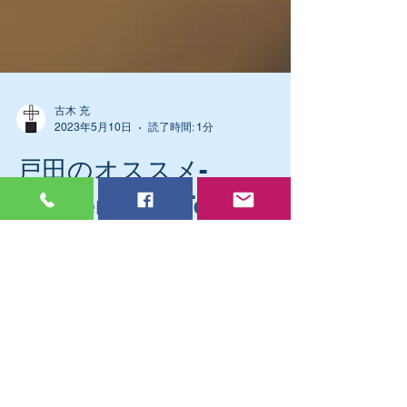
古木 充
2023年5月10日
読了時間: 1分
戸田のオススメ-
Gelateria Bel Tempo ジ
ェラテリア ベルテンポ
自宅近くで道満の散歩をしていて、 道満の
土手を降りたら、素敵なジェラート屋さんを
発見。 もう2回ほどいただきました。 本格
的なジェラート屋さん。 Gelateria Bel
Tempo ジェラテリア ベルテンポ