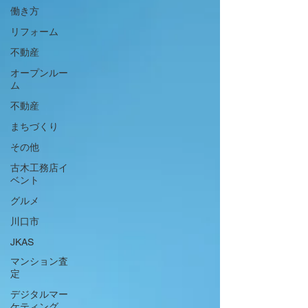
働き方
リフォーム
不動産
オープンルー
ム
不動産
まちづくり
その他
古木工務店イ
ベント
グルメ
川口市
JKAS
マンション査
定
デジタルマー
ケティング