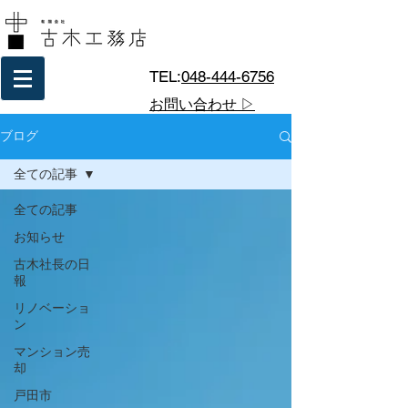
TEL:
048-444-6756
お問い合わせ ▷
ブログ
全ての記事
全ての記事
お知らせ
古木社長の日
報
リノベーショ
ン
マンション売
却
戸田市