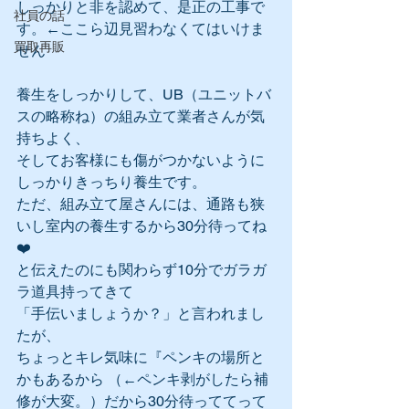
しっかりと非を認めて、是正の工事で
社員の話
す。←ここら辺見習わなくてはいけま
買取再販
せん
養生をしっかりして、UB（ユニットバ
スの略称ね）の組み立て業者さんが気
持ちよく、
そしてお客様にも傷がつかないように
しっかりきっちり養生です。
ただ、組み立て屋さんには、通路も狭
いし室内の養生するから30分待ってね
❤️
と伝えたのにも関わらず10分でガラガ
ラ道具持ってきて
「手伝いましょうか？」と言われまし
たが、
ちょっとキレ気味に『ペンキの場所と
かもあるから （←ペンキ剥がしたら補
修が大変。）だから30分待っててって