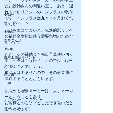
と、設計さんの間違い直し、あと、遅
リフォーム
れていたリクシルのインプラスの取付
不動産
です。インプラスは丸々２ヶ月おくれ
オープンルーム
でした。
こどもエコすまいと、先進的窓リノベ
不動産
の補助金増額に伴う需要急増のためだ
まちづくり
そうです。
その他
ただ、その補助金も先日予算使い切り
古木工務店イベント
で、今季はもう終了したので少しは落
グルメ
ち着くことでしょう。
補助金は出ませんので、その分普通に
川口市
流通することとおもいます。
JKAS
ユニットバスメーカーは、大手メーカ
マンション査定
ーということもあり、
デジタルマーケティング
お客様とのちょっとした行き違いだと
思うのですが、
リースバック