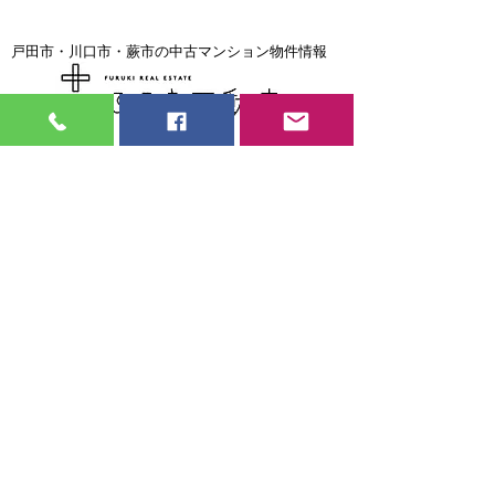
戸田市・川口市・蕨市の中古マンション物件情報
戸田市・川口市・蕨市の中古マンション売却専門
戸田市・川口市・蕨市で住宅ローンの返済に困ったら
見習い大工・現場監督
募集中
弊社では大工さん・現場監督を募集して
おります。