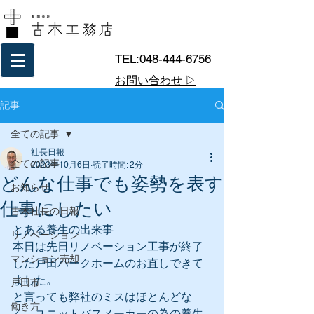
TEL:
048-444-6756
お問い合わせ ▷
記事
全ての記事
社長日報
全ての記事
2023年10月6日
読了時間: 2分
どんな仕事でも姿勢を表す
お知らせ
仕事にしたい
古木社長の日報
とある養生の出来事
リノベーション
本日は先日リノベーション工事が終了
マンション売却
した戸田パークホームのお直しできて
ました。
戸田市
と言っても弊社のミスはほとんどな
働き方
く、ユニットバスメーカーの為の養生