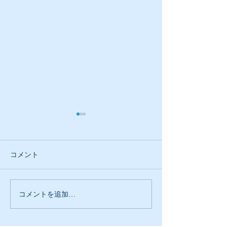
コメント
売却には整理整頓を。
コメントを追加…
しっかりとした
ンスで