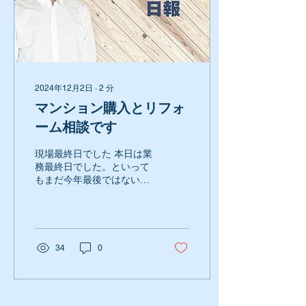
2024年12月2日
∙
2
分
マンション購入とリフォ
ーム相談です
現場最終日でした 本日は業
務最終日でした。といって
もまだ今年最後ではないの
ですが・・・。 朝霞のリノ
ベーション現場の産廃搬出
と養生剥がし。 電気の施工
チェックを済ませて現場を
後にしました。今年最後の
34
0
現場です。 事務所に戻り、
事務仕事です。朝霞の変更
の見積もりを終えて、...