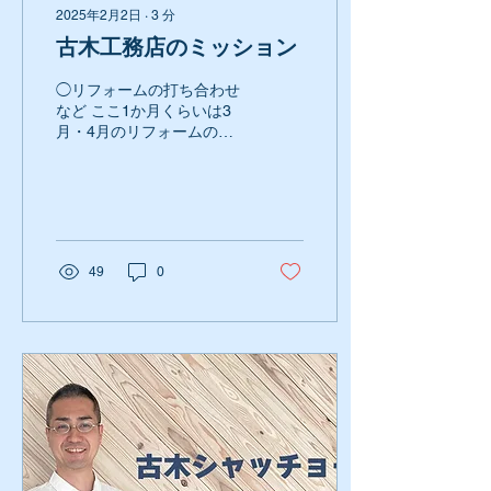
2025年2月2日
∙
3
分
古木工務店のミッション
◯リフォームの打ち合わせ
など ここ1か月くらいは3
月・4月のリフォームの相
談などで、 打ち合わせも多
く、見積もり準備などなか
なかタイトです。 今週から
始まる戸田駅の中村葡萄酒
店の店舗のお仕事の準備
や、 現在進行中のリノベー
49
0
ション現場の納めで忙しく
動いております。...