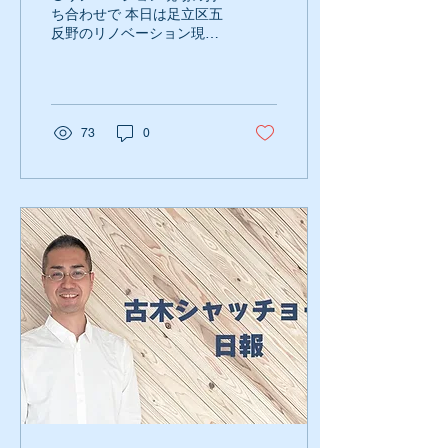
ち合わせで 本日は足立区五
反野のリノベーション現場
で、設計士さんと打ち合わ
せ。 R社の設計士さんも
色々いらっしゃいまして、
社内の設計士さんだけでな
く、外部の設計士さんも沢
73
0
山いて、様々な仕事をされ
ている方がいて、非常に刺
激を受けます。...