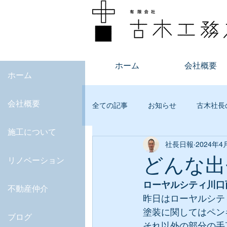
ホーム
会社概要
ホーム
会社概要
全ての記事
お知らせ
古木社長
施工について
社長日報
2024年4
不動産
オープンルーム
どんな出
リノベーション
ローヤルシティ川口
JKAS
マンション査定
デ
不動産仲介
昨日はローヤルシテ
塗装に関してはペン
ブログ
それ以外の部分の手