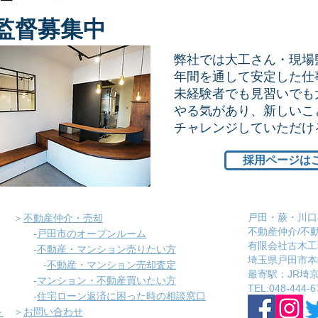
監督募集中
弊社では大工さん・現場
年間を通して安定した仕
未経験者でも見習いでも
やる気があり、新しいこ
​チャレンジしていただ
採用ページは
戸田・蕨・川口
＞
不動産仲介・売却
不動産仲介/不
-
戸田市のオープンルーム
有限会社古木工
-
不動産・マンション売りたい方
埼玉県戸田市本町
-
不動産・マンション売却査定
​最寄駅：JR
-
マンション・不動産買いたい方
​TEL:048-444-6
-
住宅ローン返済に困った時の相談窓口
ト
＞
お問い合わせ