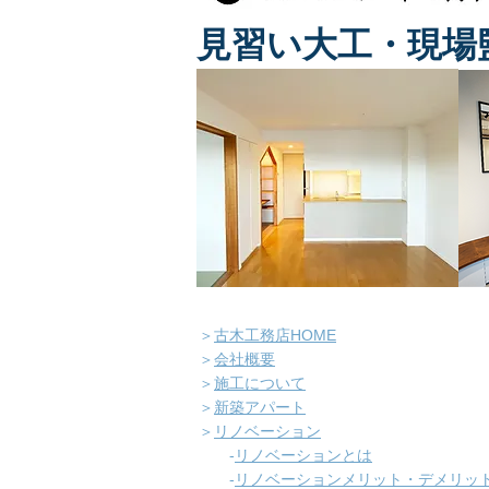
見習い大工・現場
＞
古木工務店HOME
＞
会社概要
＞
施工について
＞
新築アパート
＞
リノベーション
-
​リノベーションとは
-
リノベーションメリット・デメリッ