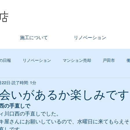
施工について
リノベーション
の日報
リノベーション
マンション売却
戸田市
月22日
読了時間: 1分
不動産
まちづくり
その他
古木工務店イベント
グ
会いがあるか楽しみです
西の手直しで
ジタルマーケティング
リースバック
社員の話
買取再
ィ川口西の手直しでした。
キ屋さんにお願いしているので、水曜日に来てもらえそ
直しです。