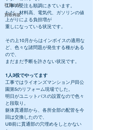
社員の話
工事の受注も順調にきています。
ただ、材料高、電気代、ガソリンの値
買取再販
上がりによる負担増が
重しになっている状況です。
その上10月からはインボイスの適用な
ど、色々な諸問題が発生する種がある
ので、
まだまだ予断を許さない状況です。
1人3役でやってます
工事ではライオンズマンション戸田公
園第5のリフォーム現場でした。
明日がユニットバスの設置なので色々
と段取り。
躯体貫通部から、各所全部の配管を今
回は交換したので、
UB前に貫通部の穴埋めをしとかない