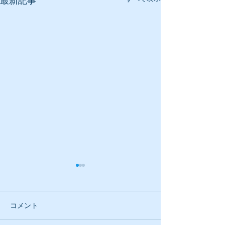
最新記事
コメント
反省しています
お盆前に色々と