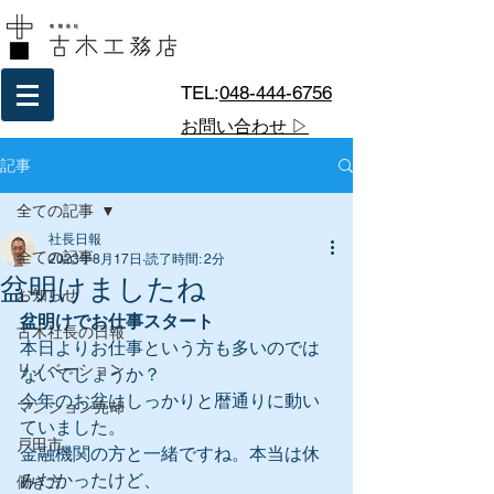
TEL:
048-444-6756
お問い合わせ ▷
記事
全ての記事
社長日報
全ての記事
2023年8月17日
読了時間: 2分
盆明けましたね
お知らせ
盆明けでお仕事スタート
古木社長の日報
本日よりお仕事という方も多いのでは
リノベーション
ないでしょうか？
今年のお盆はしっかりと暦通りに動い
マンション売却
ていました。
戸田市
金融機関の方と一緒ですね。本当は休
みたかったけど、
働き方