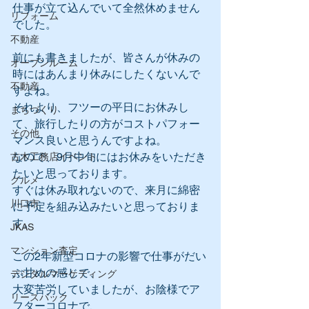
仕事が立て込んでいて全然休めません
リフォーム
でした。
不動産
前にも書きましたが、皆さんが休みの
オープンルーム
時にはあんまり休みにしたくないんで
不動産
すよね。
それより、フツーの平日にお休みし
まちづくり
て、旅行したりの方がコストパフォー
その他
マンス良いと思うんですよね。
なので、9月中旬にはお休みをいただき
古木工務店イベント
たいと思っております。
グルメ
すぐは休み取れないので、来月に綿密
川口市
に予定を組み込みたいと思っておりま
す。
JKAS
マンション査定
この2年新型コロナの影響で仕事がだい
ぶ甘めの感じで、
デジタルマーケティング
大変苦労していましたが、お陰様でア
リースバック
フターコロナで、