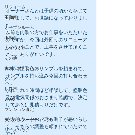
リフォーム
オーナーさんとは子供の頃から存じて
不動産
おりまして、お世話になっておりまし
た。
オープンルーム
以前も内装の方でお仕事をいただいた
不動産
のですが、今回は外回りのリニューア
ルということで、工事をさせて頂くこ
まちづくり
とに。ありがたいです。
その他
年末に塗装色のサンプルを頼まれて、
古木工務店イベント
サンプルを持ち込み今回の打ち合わせ
グルメ
へ。
川口市
かれこれ１時間ほど相談して、塗装色
及び電気関係のおさまり確認で、決定
JKAS
してあとは見積もりだけです。
マンション査定
そうそう、中のドアも調子が悪いらし
デジタルマーケティング
く、そちらの調整も頼まれていたので
リースバック
すが、