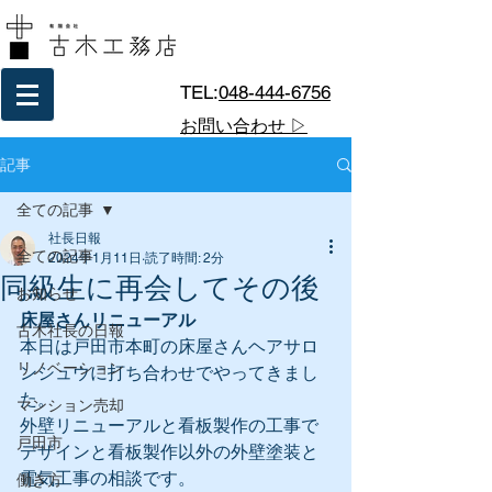
TEL:
048-444-6756
お問い合わせ ▷
記事
全ての記事
社長日報
全ての記事
2024年1月11日
読了時間: 2分
同級生に再会してその後
お知らせ
床屋さんリニューアル
古木社長の日報
本日は戸田市本町の床屋さんヘアサロ
リノベーション
ンシュウに打ち合わせでやってきまし
た。
マンション売却
外壁リニューアルと看板製作の工事で
戸田市
デザインと看板製作以外の外壁塗装と
電気工事の相談です。
働き方