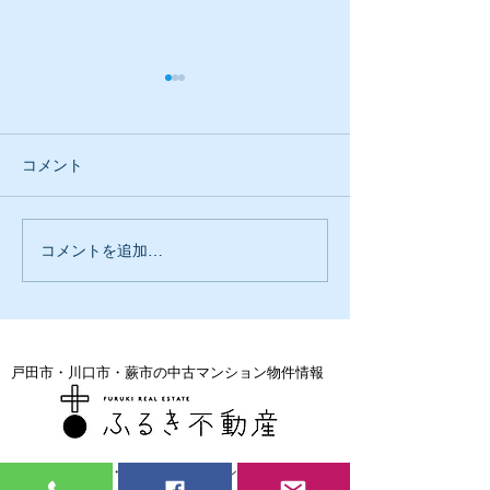
コメント
古木工務店のミ
コメントを追加…
大事にしている事が違う
のは
戸田市・川口市・蕨市の中古マンション物件情報
戸田市・川口市・蕨市の中古マンション売却専門