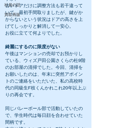
社員の話
古いドアだけに調整方法も若干違って
いて、最初手間取りましたが、鍵がか
買取再販
からないという状況はドアの高さを上
げてしっかりと解消して一安心。
お役に立てて何よりでした。
綺麗にするのに限度がない
午後はマンションの売却でお預かりし
ている、ウィズ戸田公園さくらの杜9階
のお部屋の清掃でした。今回、清掃を
お願いしたのは、年末に突然アポイン
トのご連絡をいただいた、私の高校時
代の同級生F枝くんかれこれ20年以上ぶ
りの再会です。
同じバレーボール部で活動していたの
で、学生時代は毎日顔を合わせていた
間柄です。