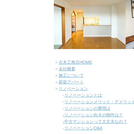
＞
古木工務店HOME
＞
会社概要
＞
施工について
＞
新築アパート
＞
リノベーション
-
​リノベーションとは
-
リノベーションメリット・デメリッ
-
リノベーションの費用は
-リノベーション向きの物件は？
​
-中古マンションって大丈夫なの？
​
-
リノベーションQ&A