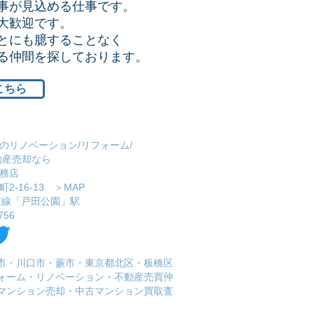
事が見込める仕事です。
大歓迎です。
とにも臆することなく
ける仲間を探しております。
こちら
のリノベーション/リフォーム/
動産売却なら
務店
2-16-13 ＞
MAP
埼京線「戸田公園」駅
756
市・川口市・蕨市・東京都北区・板橋区
フォーム・リノベーション・不動産売買仲
マンション売却・中古マンション買取査