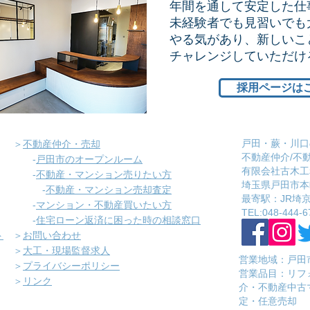
年間を通して安定した仕
未経験者でも見習いでも
やる気があり、新しいこ
​チャレンジしていただ
採用ページは
戸田・蕨・川口
＞
不動産仲介・売却
不動産仲介/不
-
戸田市のオープンルーム
有限会社古木工
-
不動産・マンション売りたい方
埼玉県戸田市本町
-
不動産・マンション売却査定
​最寄駅：JR
-
マンション・不動産買いたい方
​TEL:048-444-6
-
住宅ローン返済に困った時の相談窓口
ト
＞
お問い合わせ
＞
大工・現場監督求人
営業地域：戸田
＞
プライバシーポリシー
​営業品目：リ
＞
リンク
介・不動産中古
定・任意売却