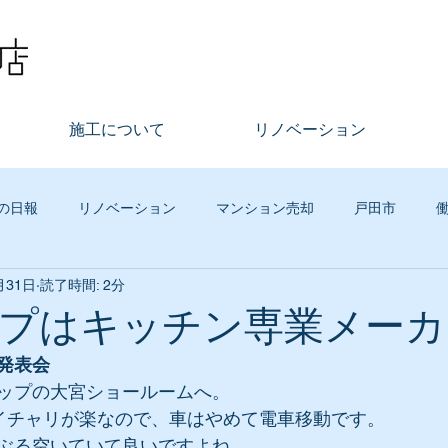
施工について
リノベーション
の日報
リノベーション
マンション売却
戸田市
月31日
読了時間: 2分
不動産
まちづくり
その他
古木工務店イベント
グ
プはキッチン専業メーカ
発表会
ジタルマーケティング
リースバック
社員の話
買取再
ップの大宮ショールームへ。
イチャリが楽なので、車はやめて電車移動です。
ぶる空いていて良いですよね。