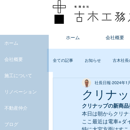
ホーム
会社概要
ホーム
会社概要
全ての記事
お知らせ
古木社長
施工について
社長日報
2024年1
不動産
オープンルーム
クリナッ
リノベーション
クリナップの新商品
JKAS
マンション査定
デ
不動産仲介
本日は朝からクリナ
ここ最近は電車+ダ
ブログ
特に大宮方面はすこ