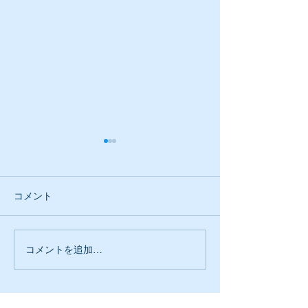
コメント
コメントを追加…
人に支えられてリノベ工
相手の立場に立
事も不動産も一生懸命や
る事つまり人の
ってます。
わないことが大