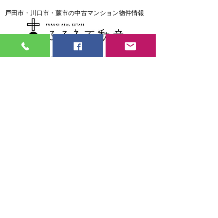
戸田市・川口市・蕨市の中古マンション物件情報
戸田市・川口市・蕨市の中古マンション売却専門
戸田市・川口市・蕨市で住宅ローンの返済に困ったら
見習い大工・現場監督
募集中
弊社では大工さん・現場監督を募集して
おります。
年間を通して安定した仕事が見込める仕