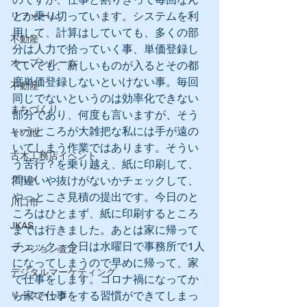
とか乗り切っています。システムを利
リフォーム
用して、計算はしていても、多くの部
不動産
分は人力で拾っていく事、単価登録し
オープンルーム
ていても、新しいものが入るとその都
度単価登録しないといけない事。毎回
不動産
同じでないというのは効率化できない
まちづくり
部分であり、何度も言いますが、そう
いうところが大雑把な私には手が遠の
その他
いてしまう作業ではあります。そうい
古木工務店イベント
う苦行？を乗り越え、紙に印刷して、
グルメ
間違いや抜けがないかチェックして、
やっとこさ見積の提出です。今日のと
川口市
ころはひとまず、紙に印刷するところ
JKAS
までは行きました。あとは家に帰って
チェック。今日は水曜日で事務所で1人
マンション査定
になってしまうので早めに帰って、家
デジタルマーケティング
で仕事をします。コロナ禍になってか
ら家で仕事をする習慣ができてしまっ
リースバック