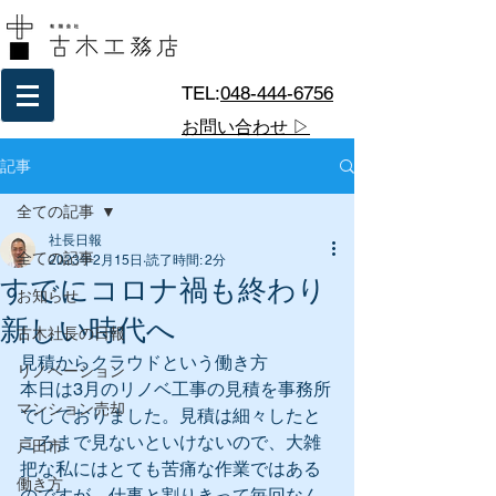
TEL:
048-444-6756
お問い合わせ ▷
記事
全ての記事
社長日報
全ての記事
2023年2月15日
読了時間: 2分
すでにコロナ禍も終わり
お知らせ
新しい時代へ
古木社長の日報
見積からクラウドという働き方
リノベーション
本日は3月のリノベ工事の見積を事務所
マンション売却
でしておりました。見積は細々したと
ころまで見ないといけないので、大雑
戸田市
把な私にはとても苦痛な作業ではある
働き方
のですが、仕事と割りきって毎回なん