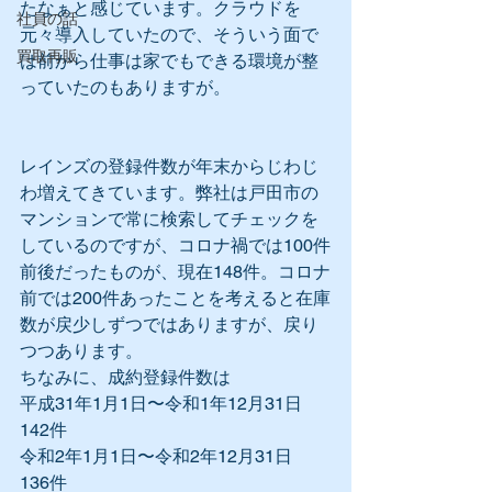
たなぁと感じています。クラウドを
社員の話
元々導入していたので、そういう面で
買取再販
は前から仕事は家でもできる環境が整
っていたのもありますが。
レインズの登録件数が年末からじわじ
わ増えてきています。弊社は戸田市の
マンションで常に検索してチェックを
しているのですが、コロナ禍では100件
前後だったものが、現在148件。コロナ
前では200件あったことを考えると在庫
数が戻少しずつではありますが、戻り
つつあります。
ちなみに、成約登録件数は
平成31年1月1日〜令和1年12月31日　
142件
令和2年1月1日〜令和2年12月31日　
136件