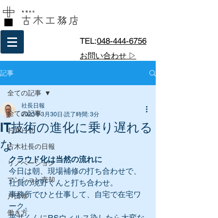
TEL:
048-444-6756
お問い合わせ ▷
記事
全ての記事
社長日報
全ての記事
2023年3月30日
読了時間: 3分
IT技術の進化に乗り遅れる
お知らせ
な
古木社長の日報
クラウド化は当然の流れに
リノベーション
今日は朝、現場補修の打ち合わせで、
マンション売却
社員の境野くんと打ち合わせ。
事務所でひと仕事して、自宅で在宅ワ
戸田市
ーク。
働き方
平井くんにRSウィルス染したら大変な