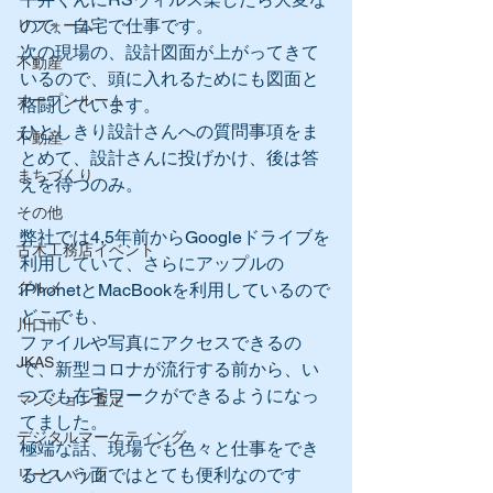
ので、自宅で仕事です。
リフォーム
次の現場の、設計図面が上がってきて
不動産
いるので、頭に入れるためにも図面と
オープンルーム
格闘しています。
ひとしきり設計さんへの質問事項をま
不動産
とめて、設計さんに投げかけ、後は答
まちづくり
えを待つのみ。
その他
弊社では4,5年前からGoogleドライブを
古木工務店イベント
利用していて、さらにアップルの
グルメ
iPhonetとMacBookを利用しているので
どこでも、
川口市
ファイルや写真にアクセスできるの
JKAS
で、新型コロナが流行する前から、い
つでも在宅ワークができるようになっ
マンション査定
てました。
デジタルマーケティング
極端な話、現場でも色々と仕事をでき
るという面ではとても便利なのです
リースバック