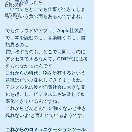
が、裏を返したら、
社員の話
「いつでもどこでも仕事ができてしま
買取再販
う」という負の面もあるんですよね。
でもクラウドやアプリ、Apple社製品
で、本を読むのも、音楽聴くのも、書
類見るのも、
買い物するのも、どこでも同じものに
アクセスできるなんて、CD時代には考
えられなかったんです。
これからの時代、物を所有するという
意識はだいぶ変化してきてますよね。
デジタル化の波が消費社会に大きな変
化を起こし、ビジネスにも波及して効
率化できているんですね。
これからどんどん“ITに強くないと生き
残れないよ“と言われているようです。
これからのコミュニケーションツール