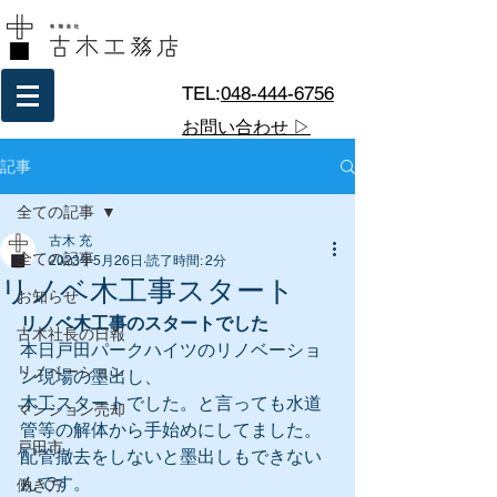
TEL:
048-444-6756
お問い合わせ ▷
記事
全ての記事
古木 充
全ての記事
2023年5月26日
読了時間: 2分
リノベ木工事スタート
お知らせ
リノベ木工事のスタートでした
古木社長の日報
本日戸田パークハイツのリノベーショ
リノベーション
ン現場の墨出し、
木工スタートでした。と言っても水道
マンション売却
管等の解体から手始めにしてました。
戸田市
配管撤去をしないと墨出しもできない
んです。
働き方