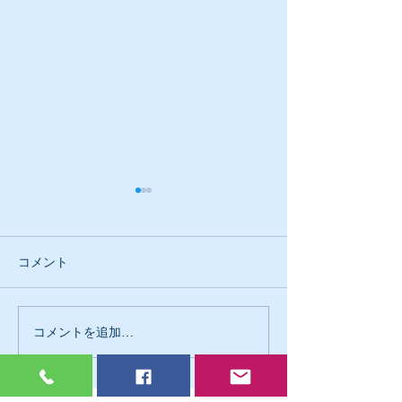
コメント
コメントを追加…
GW明けからリフォームも
マンション売却
マンション売却も
ームリノベーシ
性抜群