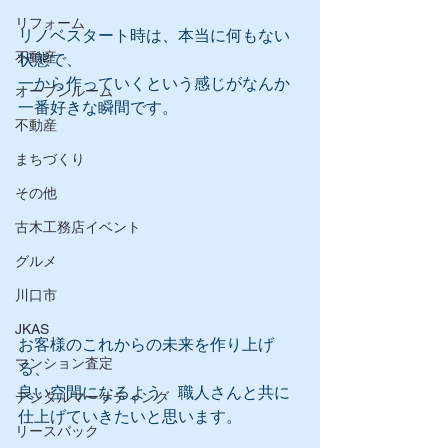
リフォーム
リノベスタート時は、本当に何もない
不動産
状態で、
一から作っていくという感じがなんか
オープンルーム
一番好きな瞬間です。
不動産
まちづくり
その他
古木工務店イベント
グルメ
川口市
JKAS
お客様のこれからの未来を作り上げ
マンション査定
る、
良い空間になるよう、職人さんと共に
デジタルマーケティング
仕上げていきたいと思います。
リースバック