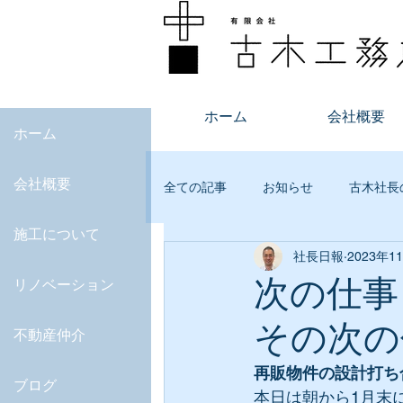
ホーム
会社概要
ホーム
会社概要
全ての記事
お知らせ
古木社長
施工について
社長日報
2023年1
不動産
オープンルーム
次の仕事
リノベーション
その次の
JKAS
マンション査定
デ
不動産仲介
再販物件の設計打ち
ブログ
本日は朝から1月末