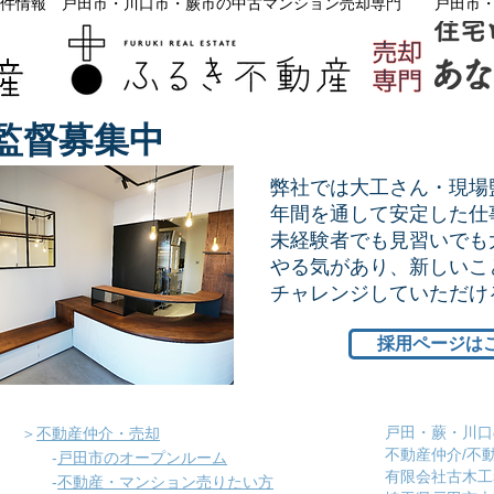
件情報
戸田市・川口市・蕨市の中古マンション売却専門
戸田市
監督募集中
弊社では大工さん・現場
年間を通して安定した仕
未経験者でも見習いでも
やる気があり、新しいこ
​チャレンジしていただ
採用ページは
戸田・蕨・川口
＞
不動産仲介・売却
不動産仲介/不
-
戸田市のオープンルーム
有限会社古木工
-
不動産・マンション売りたい方