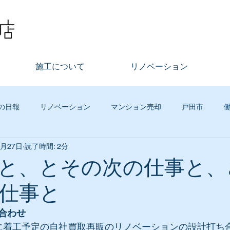
施工について
リノベーション
の日報
リノベーション
マンション売却
戸田市
1月27日
読了時間: 2分
不動産
まちづくり
その他
古木工務店イベント
グ
と、とその次の仕事と、
仕事と
ジタルマーケティング
リースバック
社員の話
買取再
合わせ
に着工予定の自社買取再販のリノベーションの設計打ち