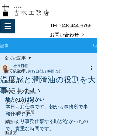
TEL:
048-444-6756
お問い合わせ ▷
記事
全ての記事
社長日報
全ての記事
2023年3月19日
読了時間: 3分
温度感と潤滑油の役割を大
お知らせ
事にしたい
古木社長の日報
地方の方は温かい
リノベーション
本日もお仕事です。朝から事務所で事
マンション売却
務仕事です。
ゆっくり事務仕事する暇がなかったの
戸田市
で、貴重な時間です。
働き方