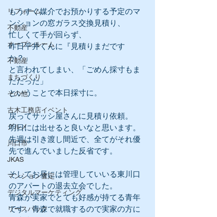
もうすぐ媒介でお預かりする予定のマ
リフォーム
ンションの窓ガラス交換見積り、
不動産
忙しくて手が回らず、
オープンルーム
昨日平井くんに『見積りまだです
か？」
不動産
と言われてしまい、「ごめん採寸もま
まちづくり
だだった」
ということで本日採寸に。
その他
古木工務店イベント
戻ってサッシ屋さんに見積り依頼。
グルメ
明日には出せると良いなと思います。
先週は引き渡し間近で、全てがそれ優
川口市
先で進んでいました反省です。
JKAS
そしてお昼には管理していいる東川口
マンション査定
のアパートの退去立会でした。
デジタルマーケティング
青森が実家でとても好感が持てる青年
です。青森で就職するので実家の方に
リースバック