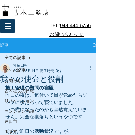
TEL:
048-444-6756
お問い合わせ ▷
記事
全ての記事
社長日報
全ての記事
2023年5月14日
読了時間: 3分
我々の使命と役割
お知らせ
施工管理の難問の宿題
古木社長の日報
昨日の夜は、気付いて目が覚めたらソ
リノベーション
ファに横たわって寝ていました。
いつ横になったのかも全然覚えていま
マンション売却
せん。完全な寝落ちというやつです。
戸田市
そんな昨日の活動状況ですが、
働き方