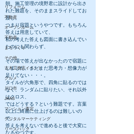
朝、施工管理の境野君に設計から出さ
リフォーム
れた難題を、そのままスライドしてお
不動産
渡し。
つまり宿題というやつです。もちろん
オープンルーム
答えは用意していて、
不動産
私の考えた答えも図面に書き込んでい
たのにも関わらず、
まちづくり
その他
その場で答えが出なかったので宿題に
しました。まだまだ思考力・想像力が
古木工務店イベント
足りてない・・・。
グルメ
タイルが六角形で、四角に貼るのでは
川口市
なく、ランダムに貼りたい、それ以外
はクロス、
JKAS
ではどうする？という難題です。言葉
マンション査定
以上に綺麗に仕上げるのは難しいの
で、
デジタルマーケティング
答えを考えないで進めると後で大変に
リースバック
なるやつです。