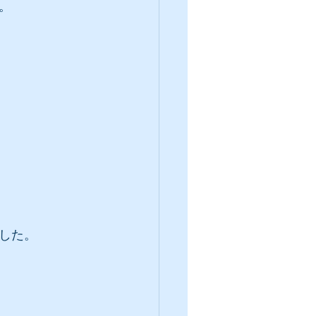
。
した。