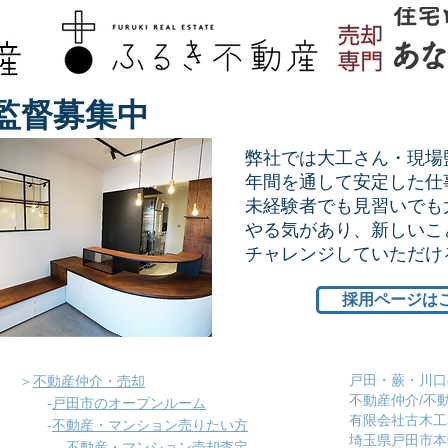
監督募集中
弊社では大工さん・現場
年間を通して安定した仕
未経験者でも見習いでも
やる気があり、新しいこ
​チャレンジしていただ
採用ページは
戸田・蕨・川口
＞
不動産仲介・売却
不動産仲介/不
-
戸田市のオープンルーム
有限会社古木工
-
不動産・マンション売りたい方
埼玉県戸田市本町
-
不動産・マンション売却査定