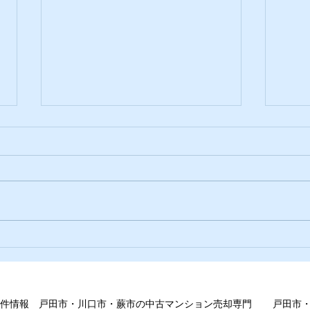
我々の使命と役割
値上
件情報
戸田市・川口市・蕨市の中古マンション売却専門
戸田市