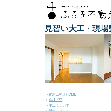
見習い大工・現場
＞
古木工務店HOME
＞
会社概要
＞
施工について
＞
新築アパート