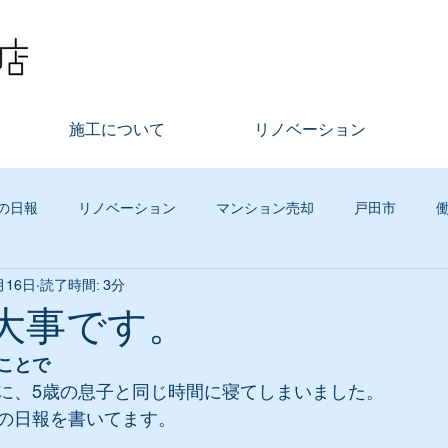
施工について
リノベーション
の日報
リノベーション
マンション売却
戸田市
月16日
読了時間: 3分
不動産
まちづくり
その他
古木工務店イベント
グ
は大事です。
ことで
ジタルマーケティング
リースバック
社員の話
買取再
に、5歳の息子と同じ時間に寝てしまいました。
の日報を書いてます。