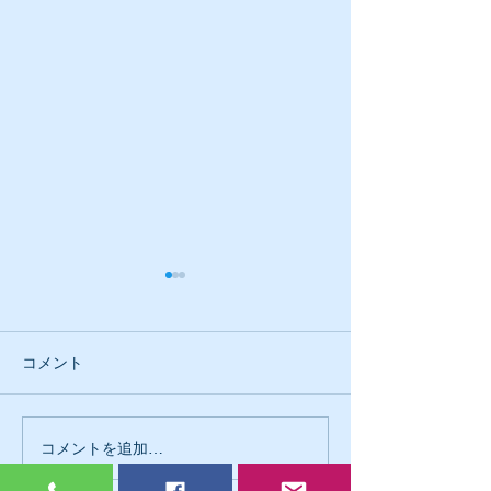
コメント
古木工務店のミ
コメントを追加…
大事にしている事が違う
のは