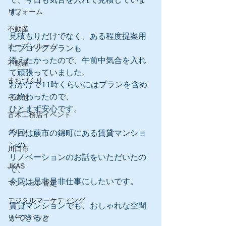
す。
リフォーム
不動産
見積もりだけでなく、ある程度提案用
オープンルーム
にブロックプランも
添えたかったので、午前中気合を入れ
不動産
て頑張っていました。
まちづくり
おかげで11時くらいにはプランを含め
て終わったので、
その他
ひとまず安心です。
古木工務店イベント
グルメ
今回は蕨市の錦町にある賃貸マンショ
ンの
川口市
リノベーションのお話をいただいたの
JKAS
で、
今回は是非是非仕事にしたいです。
マンション査定
デジタルマーケティング
賃貸マンションでも、おしゃれな空間
ができると
リースバック