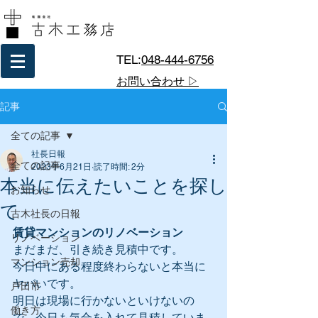
TEL:
048-444-6756
お問い合わせ ▷
記事
全ての記事
社長日報
全ての記事
2023年6月21日
読了時間: 2分
本当に伝えたいことを探し
お知らせ
て
古木社長の日報
賃貸マンションのリノベーション
リノベーション
まだまだ、引き続き見積中です。
マンション売却
今日中にある程度終わらないと本当に
ヤバいです。
戸田市
明日は現場に行かないといけないの
働き方
で、今日も気合を入れて見積していま