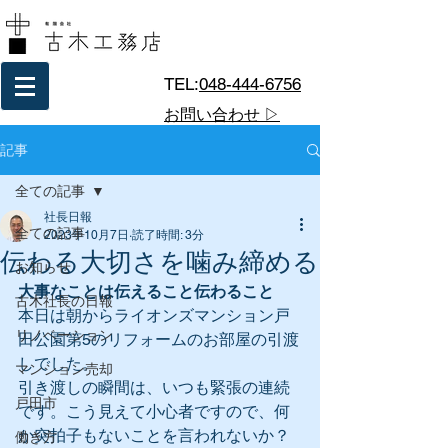
TEL:
048-444-6756
お問い合わせ ▷
記事
全ての記事
社長日報
全ての記事
2023年10月7日
読了時間: 3分
伝わる大切さを噛み締める
お知らせ
大事なことは伝えること伝わること
古木社長の日報
本日は朝からライオンズマンション戸
リノベーション
田公園第5のリフォームのお部屋の引渡
しでした。
マンション売却
引き渡しの瞬間は、いつも緊張の連続
戸田市
です。こう見えて小心者ですので、何
か突拍子もないことを言われないか？
働き方