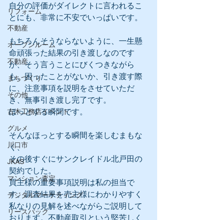
自分の評価がダイレクトに言われるこ
リフォーム
とにも、非常に不安でいっぱいです。
不動産
もちろんそうならないように、一生懸
オープンルーム
命頑張った結果の引き渡しなのです
不動産
が、そう言うことにびくつきながら
も、困ったことがないか、引き渡す際
まちづくり
に、注意事項を説明をさせていただ
その他
き、無事引き渡し完了です。
ほっとする瞬間です。
古木工務店イベント
グルメ
そんなほっとする瞬間を楽しむまもな
川口市
く、
その後すぐにサンクレイドル北戸田の
JKAS
契約でした。
マンション査定
買主様の重要事項説明は私の担当で
す。調査結果を売主様にわかりやすく
デジタルマーケティング
私なりの見解を述べながらご説明して
リースバック
おります。不動産取引という堅苦しく