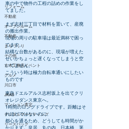
車の中で物件の工程の詰めの作業をし
リフォーム
てました。
不動産
まず志村三丁目で材料を置いて、産廃
オープンルーム
の搬出作業。
不動産
現場の周りの駐車場は最近満杯で困っ
てます。
まちづくり
結構な台数があるのに、現場が増えた
その他
せいかちょっと遅くなってしまうと空
いてません。
古木工務店イベント
こういう時は極力自転車通いにしたい
グルメ
ものです
川口市
東急ドエルアルス志村坂上を出てクリ
JKAS
オレジダンス東京へ。
マンション査定
1時間のロングドライブです。距離はそ
れほどではないのに、
デジタルマーケティング
都心を通るため、どうしても時間がか
リースバック
かります。皇居、丸の内、日本橋、茅