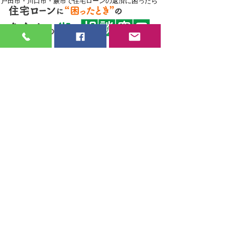
戸田市・川口市・蕨市で住宅ローンの返済に困ったら
見習い大工・現場監督
募集中
弊社では大工さん・現場監督を募集して
おります。
年間を通して安定した仕事が見込める仕
事です。
未経験者でも見習いでも大歓迎です。
やる気があり、新しいことにも臆するこ
となく
​チャレンジしていただける仲間を探して
おります。
採用ページはこちら