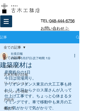
TEL:
048-444-6756
お問い合わせ ▷
記事
全ての記事
社長日報
全ての記事
2024年5月27日
読了時間: 1分
建築廃材は
お知らせ
産廃処分の1日
古木社長の日報
今日は現場周り。
リノベーション
クリオレジダンス東京の大工工事も終
わり、本日からクロス屋さんが入って
マンション売却
仕上げ工事です。ちょっと心休まるタ
戸田市
イミングです。車で移動中も来月の工
程が気がかりで気がかりで、
働き方