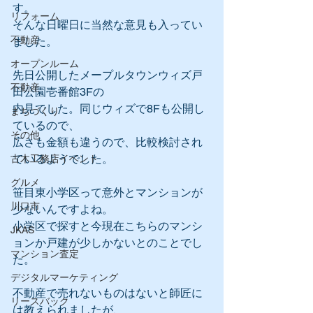
す。
リフォーム
そんな日曜日に当然な意見も入ってい
不動産
ました。
オープンルーム
先日公開したメープルタウンウィズ戸
不動産
田公園壱番館3Fの
内見でした。同じウィズで8Fも公開し
まちづくり
ているので、
その他
広さも金額も違うので、比較検討され
ているようでした。
古木工務店イベント
グルメ
笹目東小学区って意外とマンションが
川口市
少ないんですよね。
小学区で探すと今現在こちらのマンシ
JKAS
ョンか戸建が少しかないとのことでし
マンション査定
た。
デジタルマーケティング
不動産で売れないものはないと師匠に
リースバック
は教えられましたが、