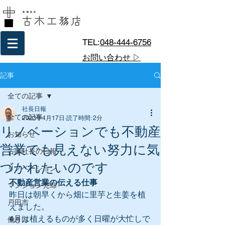
TEL:
048-444-6756
お問い合わせ ▷
記事
全ての記事
社長日報
全ての記事
2023年4月17日
読了時間: 2分
リノベーションでも不動産
お知らせ
営業でも見えない努力に気
古木社長の日報
づかれたいのです
リノベーション
不動産営業の伝える仕事
マンション売却
昨日は朝早くから畑に里芋と生姜を植
戸田市
えました。
4月は植えるものが多く日曜が大忙しで
働き方