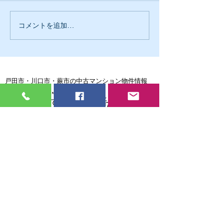
夢の国から有難
コメントを追加…
我が社の成長戦略は日報
になりました
戸田市・川口市・蕨市の中古マンション物件情報
戸田市・川口市・蕨市の中古マンション売却専門
戸田市・川口市・蕨市で住宅ローンの返済に困ったら