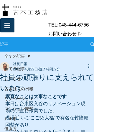
TEL:
048-444-6756
お問い合わせ ▷
記事
全ての記事
社長日報
全ての記事
2023年4月22日
読了時間: 2分
社員の頑張りに支えられて
お知らせ
います。
古木社長の日報
素直なことは大事なことです
リノベーション
本日は台東区入谷のリノベーション現
マンション売却
場の手直し作業でした。
現場近くに“こごめ大福“で有名な竹隆庵
戸田市
岡埜があり、
働き方
こごめ大福を買おうと店に入るも、売