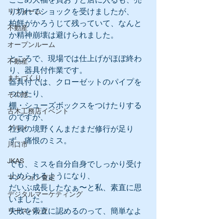
り切れでショックを受けましたが、
リフォーム
柏餅がかろうじて残っていて、なんと
不動産
か精神崩壊は避けられました。
オープンルーム
ところで、現場では仕上げがほぼ終わ
不動産
り、器具付作業です。
まちづくり
器具付では、クローゼットのパイプを
つけたり、
その他
棚・シューズボックスをつけたりする
古木工務店イベント
のですが、
グルメ
社員の境野くんまだまだ修行が足り
ず、痛恨のミス。
川口市
JKAS
でも、ミスを自分自身でしっかり受け
止められるようになり、
マンション査定
だいぶ成長したなぁ〜と私、素直に思
デジタルマーケティング
いました。
失敗を素直に認めるのって、簡単なよ
リースバック