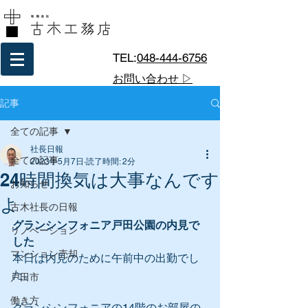
TEL:
048-444-6756
お問い合わせ ▷
記事
全ての記事
社長日報
全ての記事
2023年5月7日
読了時間: 2分
24時間換気は大事なんです
お知らせ
よ
古木社長の日報
グランシンフォニア戸田公園の内見で
リノベーション
した
マンション売却
本日は内見のために午前中の出勤でし
た。
戸田市
働き方
グランシンフォニアの14階のお部屋の