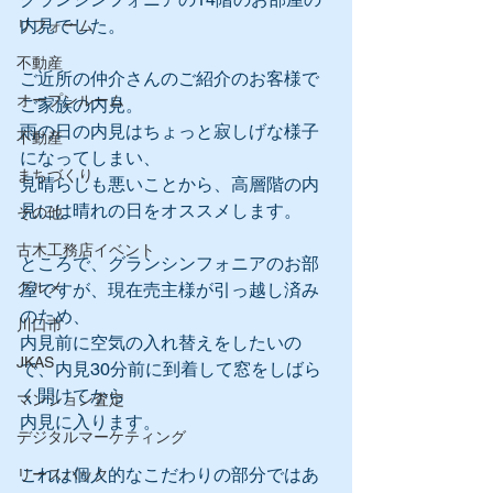
内見でした。
リフォーム
不動産
ご近所の仲介さんのご紹介のお客様で
オープンルーム
ご家族の内見。
雨の日の内見はちょっと寂しげな様子
不動産
になってしまい、
まちづくり
見晴らしも悪いことから、高層階の内
見には晴れの日をオススメします。
その他
古木工務店イベント
ところで、グランシンフォニアのお部
グルメ
屋ですが、現在売主様が引っ越し済み
のため、
川口市
内見前に空気の入れ替えをしたいの
JKAS
で、内見30分前に到着して窓をしばら
く開けてから
マンション査定
内見に入ります。
デジタルマーケティング
これは個人的なこだわりの部分ではあ
リースバック