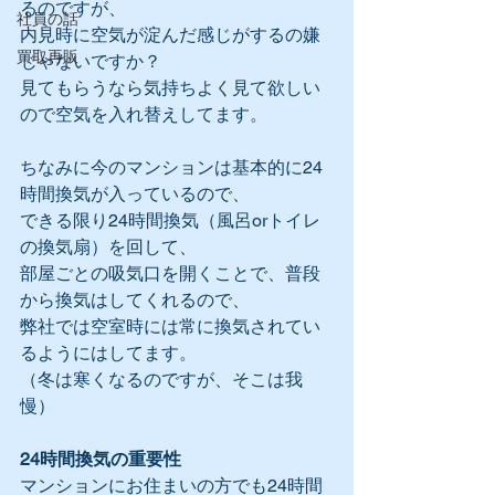
るのですが、
社員の話
内見時に空気が淀んだ感じがするの嫌
買取再販
じゃないですか？
見てもらうなら気持ちよく見て欲しい
ので空気を入れ替えしてます。
ちなみに今のマンションは基本的に24
時間換気が入っているので、
できる限り24時間換気（風呂orトイレ
の換気扇）を回して、
部屋ごとの吸気口を開くことで、普段
から換気はしてくれるので、
弊社では空室時には常に換気されてい
るようにはしてます。
（冬は寒くなるのですが、そこは我
慢）
24時間換気の重要性
マンションにお住まいの方でも24時間