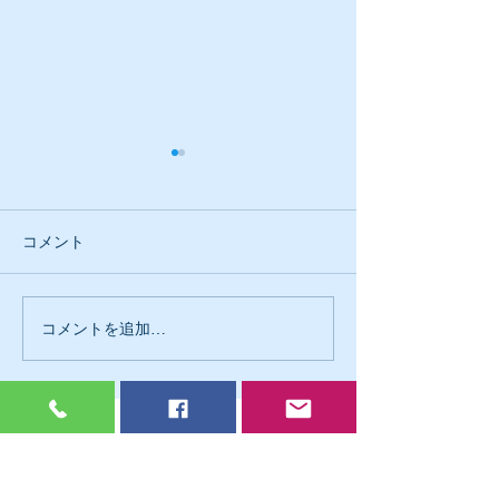
コメント
汚いお話ですみ
コメントを追加…
GW明けからリフォームも
マンション売却も
戸田市・川口市・蕨市の中古マンション物件情報