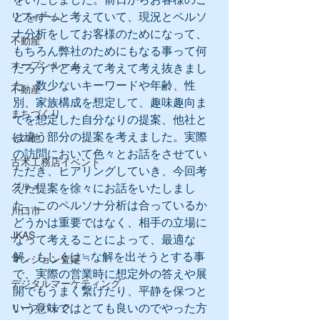
とをずっと考えていて、現況とペルソ
リフォーム
ナ分析をしてお客様のためになって、
不動産
もちろん弊社のためにもなる事って何
オープンルーム
だろう？と考えて考えて考え抜きまし
た。数少ないキーワードや年齢、性
不動産
別、家族構成を想定して、趣味趣向ま
まちづくり
でを想定した自分なりの提案、他社と
は違う部分の提案を考えました。実際
その他
の訪問において色々とお話をさせてい
古木工務店イベント
ただき、ヒアリングしていき、今回考
グルメ
えた提案を徐々にお話をいたしまし
た。このペルソナ分析は合っているか
川口市
どうかは重要ではなく、相手の立場に
JKAS
なって考えることによって、最適な
解、もしくは≒な解を出そうとする事
マンション査定
で、実際の営業時に想定外の答えや展
デジタルマーケティング
開でもうまく繋げたり、平静を保つと
いう意味ではとても良いのでやった方
リースバック