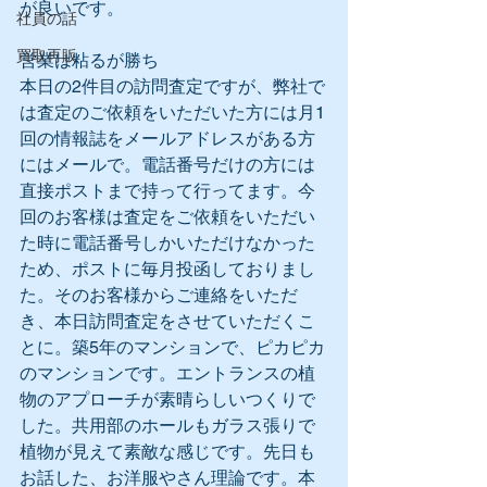
が良いです。
社員の話
買取再販
営業は粘るが勝ち
本日の2件目の訪問査定ですが、弊社で
は査定のご依頼をいただいた方には月1
回の情報誌をメールアドレスがある方
にはメールで。電話番号だけの方には
直接ポストまで持って行ってます。今
回のお客様は査定をご依頼をいただい
た時に電話番号しかいただけなかった
ため、ポストに毎月投函しておりまし
た。そのお客様からご連絡をいただ
き、本日訪問査定をさせていただくこ
とに。築5年のマンションで、ピカピカ
のマンションです。エントランスの植
物のアプローチが素晴らしいつくりで
した。共用部のホールもガラス張りで
植物が見えて素敵な感じです。先日も
お話した、お洋服やさん理論です。本