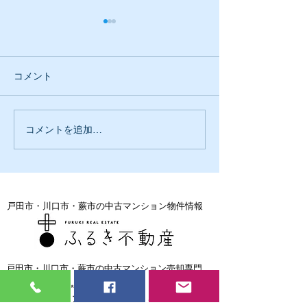
コメント
コメントを追加…
自然とご依頼が増えるの
不動産業＋工務
は嬉しい事ですよね
て考える
戸田市・川口市・蕨市の中古マンション物件情報
戸田市・川口市・蕨市の中古マンション売却専門