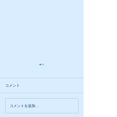
コメント
続けることが大事
人と人の密接な
コメントを追加…