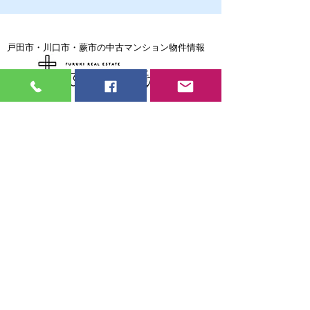
戸田市・川口市・蕨市の中古マンション物件情報
戸田市・川口市・蕨市の中古マンション売却専門
戸田市・川口市・蕨市で住宅ローンの返済に困ったら
見習い大工・現場監督
募集中
弊社では大工さん・現場監督を募集して