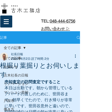
TEL:
048-444-6756
お問い合わせ ▷
記事
全ての記事
社長日報
全ての記事
2024年6月2日
読了時間: 2分
根掘り葉掘りとお伺いしま
お知らせ
す
古木社長の日報
売却査定の訪問査定ですること
リノベーション
本日は出勤です。朝から管理している
マンション売却
アパートの直しのために、世田谷ま
で。朝早くでたので、行き帰りが非常
戸田市
に早いです。世田谷意外と遠いので、
働き方
時間削減位は日曜の朝が非常に良いで