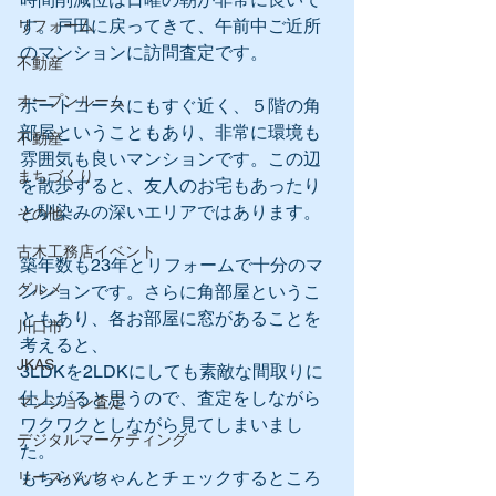
す。戸田に戻ってきて、午前中ご近所
リフォーム
のマンションに訪問査定です。
不動産
オープンルーム
ボートコースにもすぐ近く、５階の角
部屋ということもあり、非常に環境も
不動産
雰囲気も良いマンションです。この辺
まちづくり
を散歩すると、友人のお宅もあったり
と馴染みの深いエリアではあります。
その他
古木工務店イベント
築年数も23年とリフォームで十分のマ
グルメ
ンションです。さらに角部屋というこ
ともあり、各お部屋に窓があることを
川口市
考えると、
JKAS
3LDKを2LDKにしても素敵な間取りに
仕上がると思うので、査定をしながら
マンション査定
ワクワクとしながら見てしまいまし
デジタルマーケティング
た。
もちらんちゃんとチェックするところ
リースバック